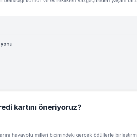
n beklediği konfor ve esneklikten vazgeçmeden yaşam tarzı ve
asyonu
edi kartını öneriyoruz?
arını havayolu milleri biçimindeki gerçek ödüllerle birleştirme