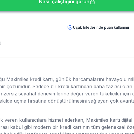
Nasıl çalıştığını görün
Uçak biletlerinde puan kullanımı
j
ğu Maximiles kredi kartı, günlük harcamalarını havayolu mi
 bir çözümdür. Sadece bir kredi kartından daha fazlası olan 
nzersiz seyahat deneyimlerine değer veren tüketiciler için g
kilde uçma fırsatına dönüştürülmesini sağlayan çok avantajl
 veren kullanıcılara hizmet ederken, Maximiles kartı dijital 
rası kabul gibi modern bir kredi kartının tüm geleneksel özell