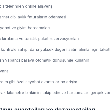
 sitelerinden online alışveriş
ternet gibi aylık faturaların ödenmesi
seyahat ve giyim harcamaları
 kiralama ve turistik paket rezervasyonları
kontrole sahip, daha yüksek değerli satın alımlar için taksit
ken yabancı paraya otomatik dönüşümle kullanın
avans
rdım gibi özel seyahat avantajlarına erişim
ak kilometre birikimini takip edin ve harcamaları gerçek za
tının avantajları ve dezavantajları