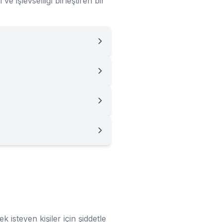
 işlevselliği birleştiren bir
k isteyen kişiler için şiddetle