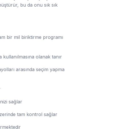
nüştürür, bu da onu sık sık
am bir mil biriktirme programı
da kullanılmasına olanak tanır
vayolları arasında seçim yapma
r
nizi sağlar
üzerinde tam kontrol sağlar
örmektedir