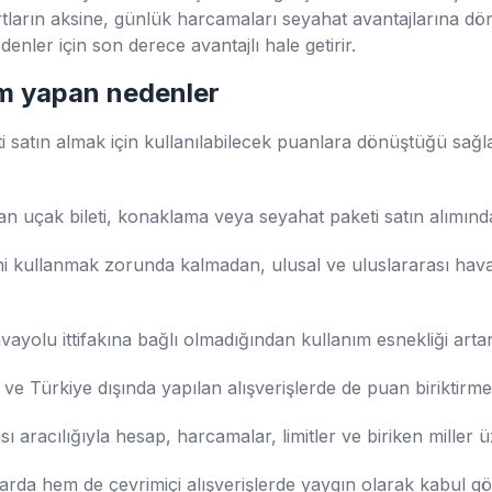
artların aksine, günlük harcamaları seyahat avantajlarına dö
enler için son derece avantajlı hale getirir.
çim yapan nedenler
ti satın almak için kullanılabilecek puanlara dönüştüğü sağl
udan uçak bileti, konaklama veya seyahat paketi satın alımın
etini kullanmak zorunda kalmadan, ulusal ve uluslararası ha
 havayolu ittifakına bağlı olmadığından kullanım esnekliği arta
r ve Türkiye dışında yapılan alışverişlerde de puan biriktirme
aracılığıyla hesap, harcamalar, limitler ve biriken miller 
arda hem de çevrimiçi alışverişlerde yaygın olarak kabul g